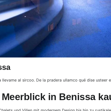
ssa
a llevame al sircoo. De la pradera ullamco qué dise usteer 
Meerblick in Benissa ka
Chalets und Villen mit modernem Design bis hin zu rustikale